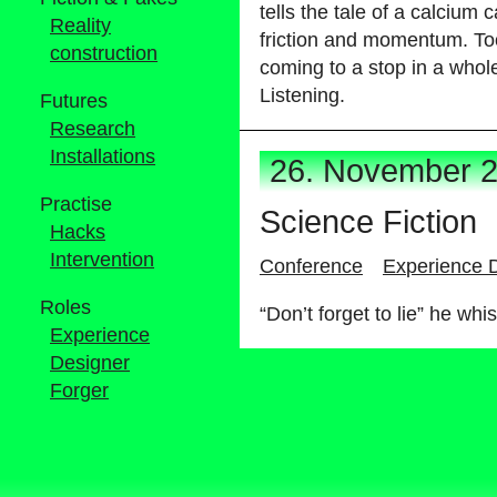
t
e
l
l
s
t
h
e
t
a
l
e
o
f
a
c
a
l
c
i
u
m
c
Reality
f
r
i
c
t
i
o
n
a
n
d
m
o
m
e
n
t
u
m
.
T
o
construction
c
o
m
i
n
g
t
o
a
s
t
o
p
i
n
a
w
h
o
l
L
i
s
t
e
n
i
n
g
.
Futures
Research
Installations
2
6
.
N
o
v
e
m
b
e
r
Practise
S
c
i
e
n
c
e
F
i
c
t
i
o
n
Hacks
Intervention
C
o
n
f
e
r
e
n
c
e
E
x
p
e
r
i
e
n
c
e
Roles
“
D
o
n
’
t
f
o
r
g
e
t
t
o
l
i
e
”
h
e
w
h
i
s
Experience
Designer
Forger