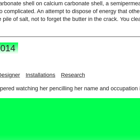
a
r
b
o
n
a
t
e
s
h
e
l
l
o
n
c
a
l
c
i
u
m
c
a
r
b
o
n
a
t
e
s
h
e
l
l
,
a
s
e
m
i
p
e
r
m
e
o
c
o
m
p
l
i
c
a
t
e
d
.
A
n
a
t
t
e
m
p
t
t
o
d
i
s
p
o
s
e
o
f
e
n
e
r
g
y
t
h
a
t
o
t
h
e
e
p
i
l
e
o
f
s
a
l
t
,
n
o
t
t
o
f
o
r
g
e
t
t
h
e
b
u
t
t
e
r
i
n
t
h
e
c
r
a
c
k
.
Y
o
u
c
l
e
2
0
1
4
D
e
s
i
g
n
e
r
I
n
s
t
a
l
l
a
t
i
o
n
s
R
e
s
e
a
r
c
h
p
e
r
e
d
w
a
t
c
h
i
n
g
h
e
r
p
e
n
c
i
l
l
i
n
g
h
e
r
n
a
m
e
a
n
d
o
c
c
u
p
a
t
i
o
n