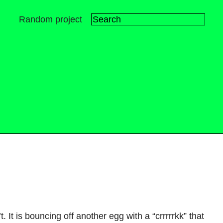
Random project
’
t
.
I
t
i
s
b
o
u
n
c
i
n
g
o
f
f
a
n
o
t
h
e
r
e
g
g
w
i
t
h
a
“
c
r
r
r
r
r
k
k
”
t
h
a
t