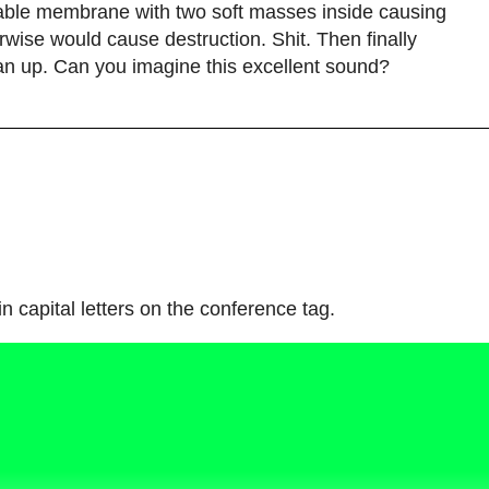
a
b
l
e
m
e
m
b
r
a
n
e
w
i
t
h
t
w
o
s
o
f
t
m
a
s
s
e
s
i
n
s
i
d
e
c
a
u
s
i
n
g
r
w
i
s
e
w
o
u
l
d
c
a
u
s
e
d
e
s
t
r
u
c
t
i
o
n
.
S
h
i
t
.
T
h
e
n
f
i
n
a
l
l
y
a
n
u
p
.
C
a
n
y
o
u
i
m
a
g
i
n
e
t
h
i
s
e
x
c
e
l
l
e
n
t
s
o
u
n
d
?
i
n
c
a
p
i
t
a
l
l
e
t
t
e
r
s
o
n
t
h
e
c
o
n
f
e
r
e
n
c
e
t
a
g
.