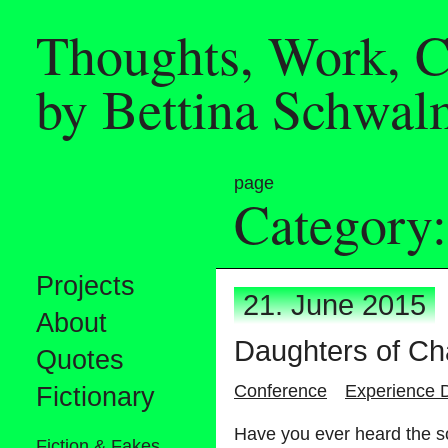
Thoughts, Work, C
by Bettina Schwal
page
Category:
Projects
2
1
.
J
u
n
e
2
0
1
5
About
D
a
u
g
h
t
e
r
s
o
f
C
h
Quotes
C
o
n
f
e
r
e
n
c
e
E
x
p
e
r
i
e
n
c
e
Fictionary
H
a
v
e
y
o
u
e
v
e
r
h
e
a
r
d
t
h
e
s
Fiction & Fakes